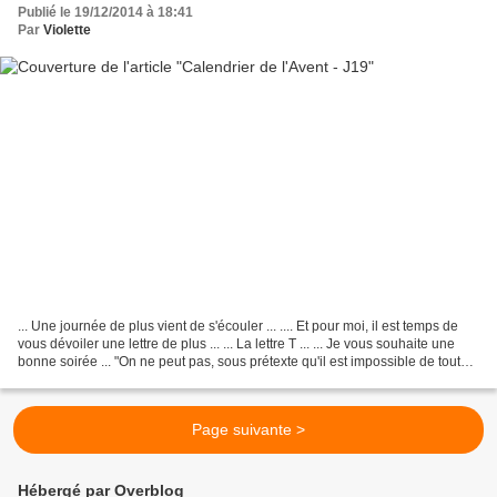
Publié le 19/12/2014 à 18:41
Par
Violette
... Une journée de plus vient de s'écouler ... .... Et pour moi, il est temps de
vous dévoiler une lettre de plus ... ... La lettre T ... ... Je vous souhaite une
bonne soirée ... "On ne peut pas, sous prétexte qu'il est impossible de tout
faire en un...
Page suivante >
Hébergé par Overblog