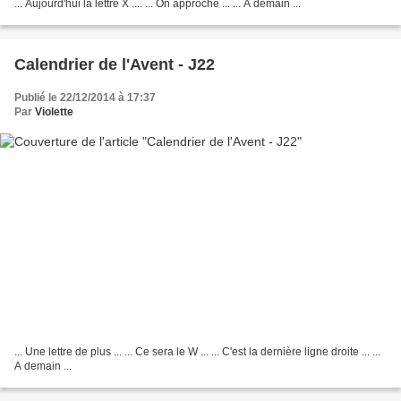
... Aujourd'hui la lettre X .... ... On approche ... ... A demain ...
Calendrier de l'Avent - J22
Publié le 22/12/2014 à 17:37
Par
Violette
... Une lettre de plus ... ... Ce sera le W ... ... C'est la dernière ligne droite ... ...
A demain ...