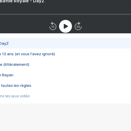
 Battle Royale - DayZ
 DayZ
 a 13 ans (et vous l'avez ignoré)
e (littéralement)
im Rayan
 toutes les règles
s les jeux vidéo
us choquant de Rockstar ? - Le scandale BULLY
e plus moche de Steam
du RÊVE tourne au CAUCHEMAR