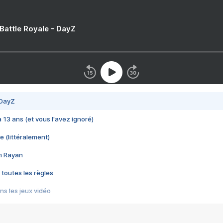
 Battle Royale - DayZ
 DayZ
 a 13 ans (et vous l'avez ignoré)
e (littéralement)
im Rayan
 toutes les règles
s les jeux vidéo
us choquant de Rockstar ? - Le scandale BULLY